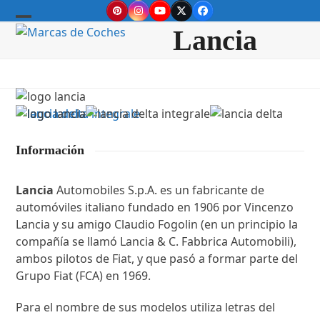
Skip
Pinterest
Instagram
YouTube
Twitter
Facebook
to
Open
Close
Lancia
content
mobile
mobile
menu
menu
Información
Lancia
Automobiles S.p.A. es un fabricante de
automóviles italiano fundado en 1906 por Vincenzo
Lancia y su amigo Claudio Fogolin (en un principio la
compañía se llamó Lancia & C. Fabbrica Automobili),
ambos pilotos de Fiat, y que pasó a formar parte del
Grupo Fiat (FCA) en 1969.
Para el nombre de sus modelos utiliza letras del