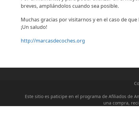
breves, ampliándolos cuando sea posible.
Muchas gracias por visitarnos y en el caso de que
¡Un saludo!
http://marcasdecoches.org
Co
Este sitio es paticipe en el programa de Afiliados de 
una compra, reci