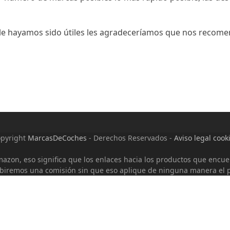
 le hayamos sido útiles les agradeceríamos que nos recomend
pyright
MarcasDeCoches
- Derechos Reservados -
Aviso legal cook
Amazon, eso significa que los enlaces hacia los productos que encu
biremos una comisión sin que eso aplique de ninguna manera el 