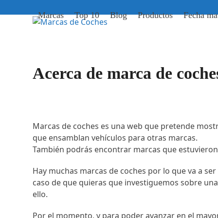
Skip
Marcas
Top 10
Blog
Productos
Fecha mat
to
content
Acerca de marca de coche
Marcas de coches es una web que pretende mostra
que ensamblan vehículos para otras marcas.
También podrás encontrar marcas que estuvieron 
Hay muchas marcas de coches por lo que va a ser a
caso de que quieras que investiguemos sobre una 
ello.
Por el momento, y para poder avanzar en el mayo