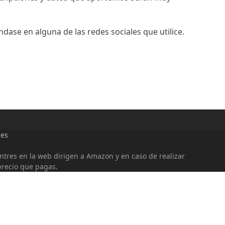
ase en alguna de las redes sociales que utilice.
ies
entres en la web dirigen a Amazon y en caso de realizar
precio que pagas.