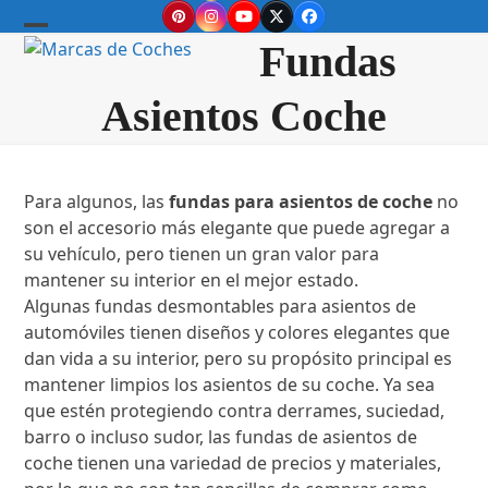
Skip
Pinterest
Instagram
YouTube
Twitter
Facebook
to
Open
Close
Fundas
content
mobile
mobile
Asientos Coche
menu
menu
Para algunos, las
fundas para asientos de coche
no
son el accesorio más elegante que puede agregar a
su vehículo, pero tienen un gran valor para
mantener su interior en el mejor estado.
Algunas fundas desmontables para asientos de
automóviles tienen diseños y colores elegantes que
dan vida a su interior, pero su propósito principal es
mantener limpios los asientos de su coche. Ya sea
que estén protegiendo contra derrames, suciedad,
barro o incluso sudor, las fundas de asientos de
coche tienen una variedad de precios y materiales,