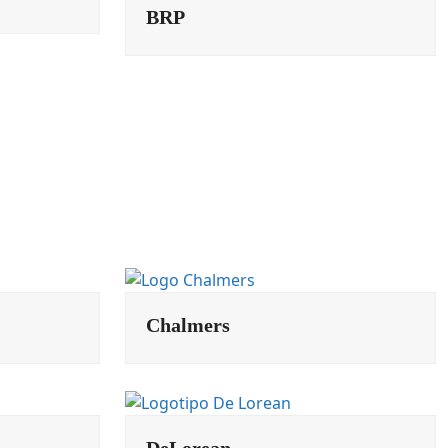
BRP
Chalmers
DeLorean