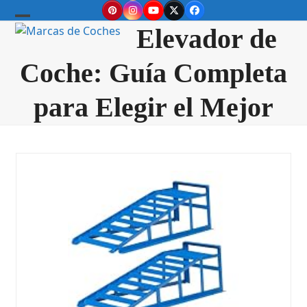
Skip
Pinterest
Instagram
YouTube
Twitter
Facebook
to
Open
Close
Elevador de
content
mobile
mobile
Coche: Guía Completa
menu
menu
para Elegir el Mejor