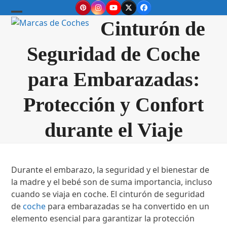
Skip
Pinterest
Instagram
YouTube
Twitter
Facebook
to
Open
Close
Cinturón de
content
mobile
mobile
Seguridad de Coche
menu
menu
para Embarazadas:
Protección y Confort
durante el Viaje
Durante el embarazo, la seguridad y el bienestar de
la madre y el bebé son de suma importancia, incluso
cuando se viaja en coche. El cinturón de seguridad
de
coche
para embarazadas se ha convertido en un
elemento esencial para garantizar la protección