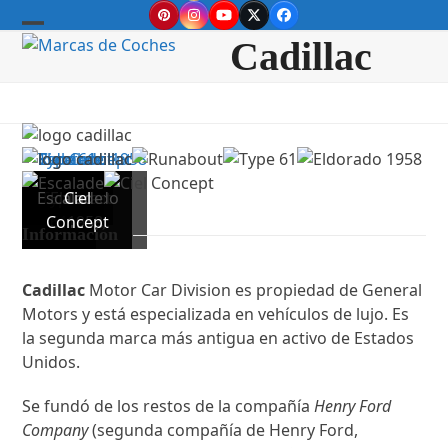
Skip
Pinterest
Instagram
YouTube
Twitter
Facebook
to
Open
Close
Cadillac
content
mobile
mobile
menu
menu
Runabout
Escalade
Type
Eldorado
logo
Ciel
Concept
cadillac
61
1958
Información
Cadillac
Motor Car Division es propiedad de General
Motors y está especializada en vehículos de lujo. Es
la segunda marca más antigua en activo de Estados
Unidos.
Se fundó de los restos de la compañía
Henry Ford
Company
(segunda compañía de Henry Ford,