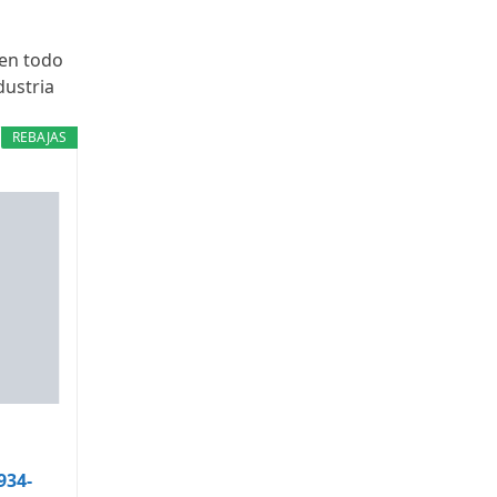
 en todo
dustria
REBAJAS
934-