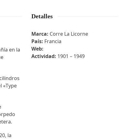
Detalles
Marca:
Corre La Licorne
País:
Francia
Web:
ñía en la
Actividad:
1901 – 1949
ue
cilindros
el «Type
e
Torpedo
etera.
0, la