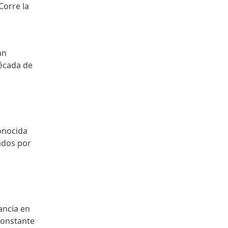
Corre la
an
década de
onocida
ados por
ancia en
constante