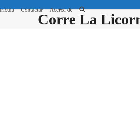
rícula
Contactar
Acerca de
Corre La Licor