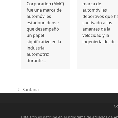
Corporation (AMC)
marca de
fue una marca de
automóviles
automóviles
deportivos que h
estadounidense
cautivado a los
que desempeñó
amantes de la
un papel
velocidad y la
significativo en la
ingeniería desde
industria
automotriz
durante…
Santana
previous
post:
Co
Este sitio es paticipe en el programa de Afiliados de 