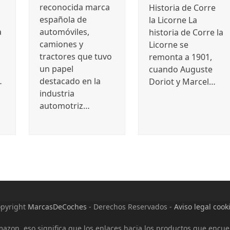
reconocida marca
Historia de Corre
española de
la Licorne La
a
automóviles,
historia de Corre la
camiones y
Licorne se
tractores que tuvo
remonta a 1901,
un papel
cuando Auguste
…
destacado en la
Doriot y Marcel…
industria
automotriz…
pyright
MarcasDeCoches
- Derechos Reservados -
Aviso legal cook
Amazon, eso significa que los enlaces hacia los productos que encu