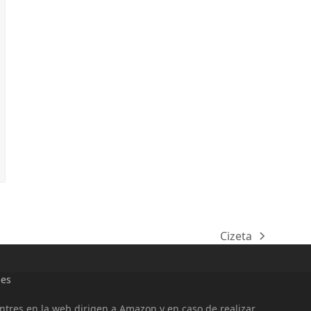
Cizeta
next
post:
ies
entres en la web dirigen a Amazon y en caso de realizar