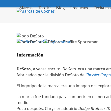
Skip
Marcas
Top 10
Blog
Productos
Fecha mat
to
content
Información
DeSoto,
a veces escrito,
De Soto,
era una marca am
fabricados por la división DeSoto de
Chrysler Corpo
El logotipo de la marca era una imagen del expl
La marca fue fundada para competir en el mercado
medio.
Poco después, Chrysler adquirió
Dodge Brothers (D