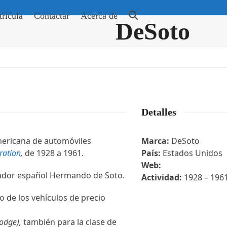
rícula
Contactar
Acerca de
DeSoto
Detalles
ericana de automóviles
Marca:
DeSoto
ration
,
de 1928 a 1961.
País:
Estados Unidos
Web:
orador español Hermando de Soto.
Actividad:
1928 – 196
 de los vehículos de precio
odge),
también para la clase de