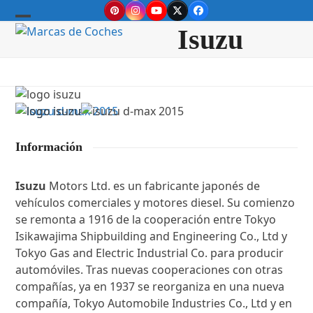
Skip
Pinterest
Instagram
YouTube
Twitter
Facebook
to
Open
Close
Isuzu
content
mobile
mobile
menu
menu
Información
Isuzu
Motors Ltd. es un fabricante japonés de
vehículos comerciales y motores diesel. Su comienzo
se remonta a 1916 de la cooperación entre Tokyo
Isikawajima Shipbuilding and Engineering Co., Ltd y
Tokyo Gas and Electric Industrial Co. para producir
automóviles. Tras nuevas cooperaciones con otras
compañías, ya en 1937 se reorganiza en una nueva
compañía, Tokyo Automobile Industries Co., Ltd y en