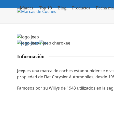
Skip
Marcas
Top 10
Blog
Productos
Fecha mat
to
content
Información
Jeep
es una marca de coches estadounidense divisi
propiedad de Fiat Chrysler Automobiles, desde 19
Famosos por su Willys de 1943 utilizados en la s