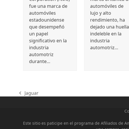
fue una marca de
automóviles de
automóviles
lujo y alto
estadounidense
rendimiento, ha
que desempeñó
dejado una huella
un papel
indeleble en la
significativo en la
industria
industria
automotriz…
automotriz
durante…
Jaguar
previous
post:
Co
Este sitio es paticipe en el programa de Afiliados de 