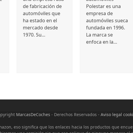
de fabricación de
Polestar es una
automóviles que
empresa de
ha estado en el
automóviles sueca
mercado desde
fundada en 1996.
1970. Su…
La marca se
enfoca en la…
pyright
MarcasDeCoches
- Derechos Reservados -
Aviso legal cook
Amazon, eso significa que los enlaces hacia los productos que encu