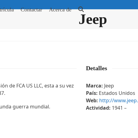
rícula
Contactar
Acerca de
Jeep
Detalles
ón de FCA US LLC, esta a su vez
Marca:
Jeep
87.
País:
Estados Unidos
Web:
http://www.jeep.
egunda guerra mundial.
Actividad:
1941 –