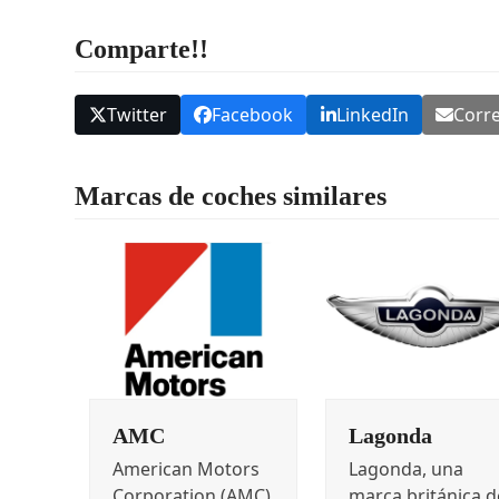
Comparte!!
Twitter
Facebook
LinkedIn
Corre
Marcas de coches similares
AMC
Lagonda
American Motors
Lagonda, una
Corporation (AMC)
marca británica d