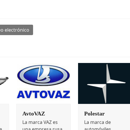
o electrónico
AvtoVAZ
Polestar
La marca VAZ es
La marca de
e
una empresa rusa
automóviles