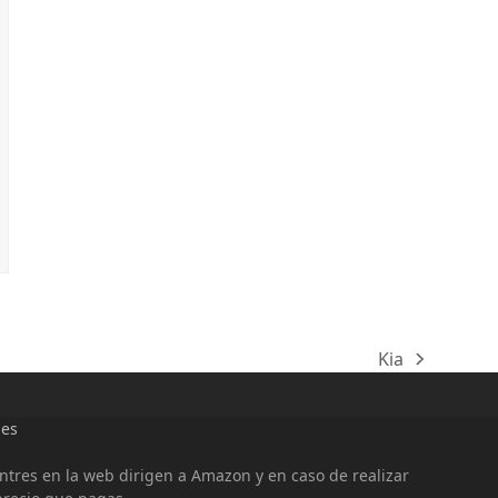
Kia
next
post:
ies
entres en la web dirigen a Amazon y en caso de realizar