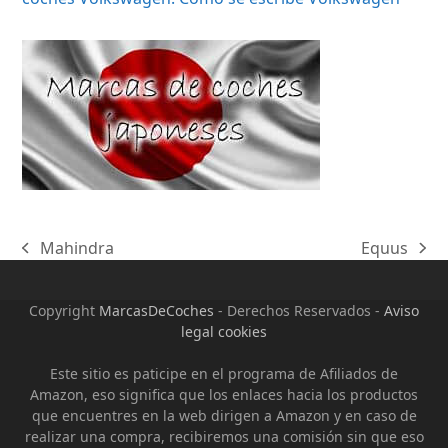
Mahindra
Equus
previous
next
post:
post:
Copyright
MarcasDeCoches
- Derechos Reservados -
Aviso
legal cookies
Este sitio es paticipe en el programa de Afiliados de
Amazon, eso significa que los enlaces hacia los productos
que encuentres en la web dirigen a Amazon y en caso de
realizar una compra, recibiremos una comisión sin que eso