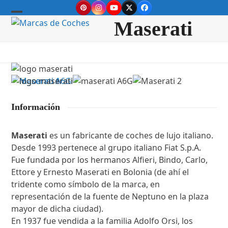
Skip
Pinterest
Instagram
YouTube
Twitter
Facebook
to
Open
Close
Maserati
content
mobile
mobile
menu
menu
Información
Maserati
es un fabricante de coches de lujo italiano.
Desde 1993 pertenece al grupo italiano Fiat S.p.A.
Fue fundada por los hermanos Alfieri, Bindo, Carlo,
Ettore y Ernesto Maserati en Bolonia (de ahí el
tridente como símbolo de la marca, en
representación de la fuente de Neptuno en la plaza
mayor de dicha ciudad).
En 1937 fue vendida a la familia Adolfo Orsi, los