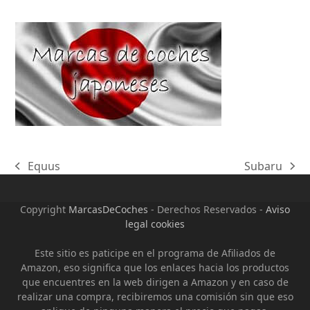
Equus
Subaru
previous
next
post:
post:
Copyright
MarcasDeCoches
- Derechos Reservados -
Aviso
legal cookies
Este sitio es paticipe en el programa de Afiliados de
Amazon, eso significa que los enlaces hacia los productos
que encuentres en la web dirigen a Amazon y en caso de
realizar una compra, recibiremos una comisión sin que eso