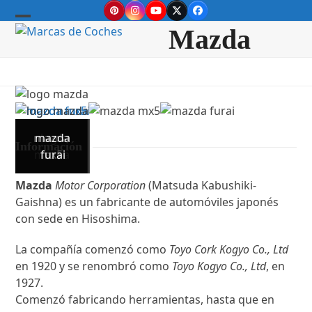
Skip
Pinterest
Instagram
YouTube
Twitter
Facebook
to
Open
Close
Mazda
content
mobile
mobile
menu
menu
mazda
mazda
logo
Información
mazda
mx5
furai
Mazda
Motor Corporation
(Matsuda Kabushiki-
Gaishna) es un fabricante de automóviles japonés
con sede en Hisoshima.
La compañía comenzó como
Toyo Cork Kogyo Co., Ltd
en 1920 y se renombró como
Toyo Kogyo Co., Ltd
, en
1927.
Comenzó fabricando herramientas, hasta que en