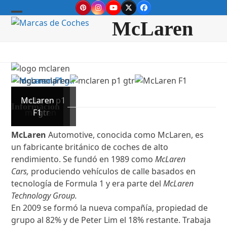
Skip
Pinterest
Instagram
YouTube
Twitter
Facebook
to
Open
Close
McLaren
content
mobile
mobile
menu
menu
McLaren
mclaren p1
logo
Información
mclaren
F1
gtr
McLaren
Automotive, conocida como McLaren, es
un fabricante británico de coches de alto
rendimiento. Se fundó en 1989 como
McLaren
Cars,
produciendo vehículos de calle basados en
tecnología de Formula 1 y era parte del
McLaren
Technology Group.
En 2009 se formó la nueva compañía, propiedad de
grupo al 82% y de Peter Lim el 18% restante. Trabaja