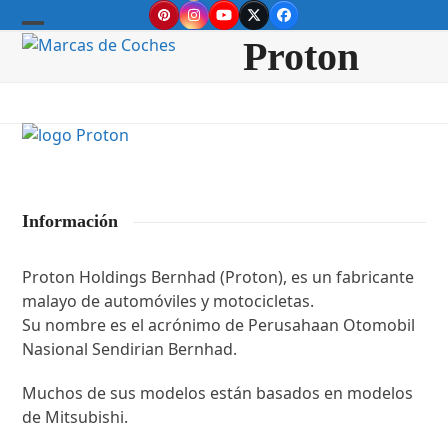
Skip
Pinterest
Instagram
YouTube
Twitter
Facebook
to
Open
Close
Proton
content
mobile
mobile
menu
menu
Información
Proton Holdings Bernhad (Proton), es un fabricante
malayo de automóviles y motocicletas.
Su nombre es el acrónimo de Perusahaan Otomobil
Nasional Sendirian Bernhad.
Muchos de sus modelos están basados en modelos
de Mitsubishi.