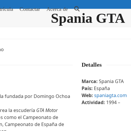
rícula
Contactar
Acerca de
Spania GTA
Detalles
Marca:
Spania GTA
País:
España
Web:
spaniagta.com
ola fundada por Domingo Ochoa
Actividad:
1994 –
rea la escudería
GTA Motor
os como el Campeonato de
pen, Campeonato de España de