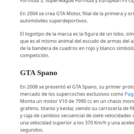
Fórmula 3, Superleague Formula y European F3 O
En 2004 se crea GTA Motor, filial de la primera y or
automóviles superdeportivos.
El logotipo de la marca es la figura de un lobo, sim
que es el mismo animal del escudo de armas del a
de la bandera de cuadros en rojo y blanco simbol
competición.
GTA Spano
En 2008 se presentó el GTA Spano, su primer protot
mercado de los supercoches exclusivos como
Pag
Monta un motor V10 de 7990 cc en un chasis mono
grafeno, titanio y kevlar, siendo su carrocería de 
y caja de cambios secuencial de siete velocidades c
una velocidad superior a los 370 Km/h y una aceler
segundos.