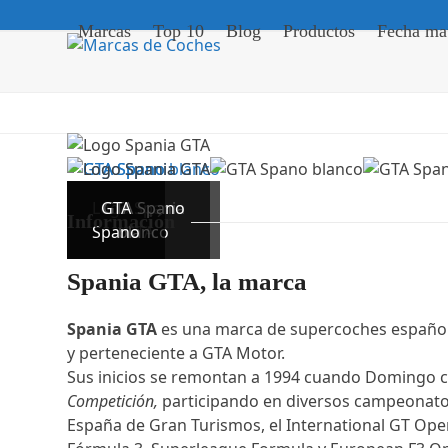
Skip
Marcas
Top 10
Blog
Productos
Fecha mat
to
content
Logo Spania
GTA
GTA Spano
Información
Spano
blanco
GTA
Spania GTA, la marca
Spania GTA
es una marca de supercoches españ
y perteneciente a GTA Motor.
Sus inicios se remontan a 1994 cuando Domingo c
Competición,
participando en diversos campeonat
España de Gran Turismos, el International GT O