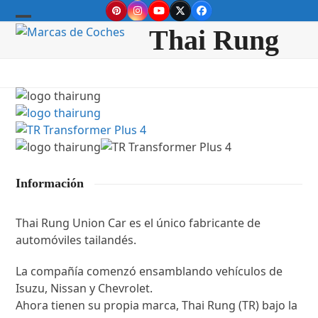
Skip
Pinterest
Instagram
YouTube
Twitter
Facebook
to
Open
Close
Thai Rung
content
mobile
mobile
menu
menu
Información
Thai Rung Union Car es el único fabricante de
automóviles tailandés.
La compañía comenzó ensamblando vehículos de
Isuzu, Nissan y Chevrolet.
Ahora tienen su propia marca, Thai Rung (TR) bajo la