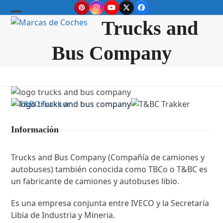
Skip
Pinterest
Instagram
YouTube
Twitter
Facebook
to
Open
Close
Trucks and
content
mobile
mobile
Bus Company
menu
menu
Información
Trucks and Bus Company (Compañía de camiones y
autobuses) también conocida como TBCo o T&BC es
un fabricante de camiones y autobuses libio.
Es una empresa conjunta entre IVECO y la Secretaría
Libia de Industria y Mineria.