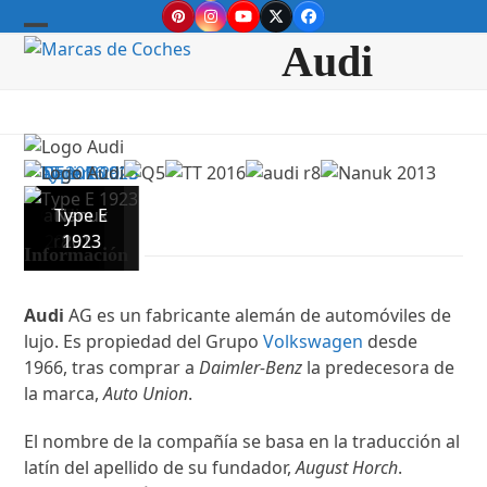
Skip
Pinterest
Instagram
YouTube
Twitter
Facebook
to
Open
Close
Audi
content
mobile
mobile
menu
menu
Q5
audi
Logo
TT
Nanuk
Type E
2016
r8
Audi
1923
2013
Información
Audi
AG es un fabricante alemán de automóviles de
lujo. Es propiedad del Grupo
Volkswagen
desde
1966, tras comprar a
Daimler-Benz
la predecesora de
la marca,
Auto Union
.
El nombre de la compañía se basa en la traducción al
latín del apellido de su fundador,
August Horch
.