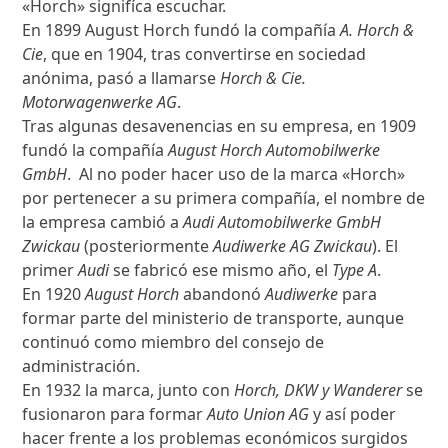
«Horch» signifíca escuchar.
En 1899 August Horch fundó la compañía
A. Horch &
Cie
, que en 1904, tras convertirse en sociedad
anónima, pasó a llamarse
Horch & Cie.
Motorwagenwerke AG
.
Tras algunas desavenencias en su empresa, en 1909
fundó la compañía
August Horch Automobilwerke
GmbH
. Al no poder hacer uso de la marca «Horch»
por pertenecer a su primera compañía, el nombre de
la empresa cambió a
Audi Automobilwerke GmbH
Zwickau
(posteriormente
Audiwerke AG Zwickau
). El
primer
Audi
se fabricó ese mismo año, el
Type A
.
En 1920
August Horch
abandonó
Audiwerke
para
formar parte del ministerio de transporte, aunque
continuó como miembro del consejo de
administración.
En 1932 la marca, junto con
Horch, DKW y Wanderer
se
fusionaron para formar
Auto Union AG
y así poder
hacer frente a los problemas económicos surgidos