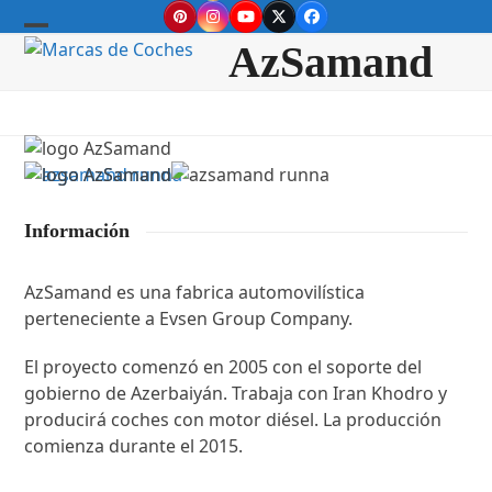
Skip
Pinterest
Instagram
YouTube
Twitter
Facebook
to
Open
Close
AzSamand
content
mobile
mobile
menu
menu
Información
AzSamand es una fabrica automovilística
perteneciente a Evsen Group Company.
El proyecto comenzó en 2005 con el soporte del
gobierno de Azerbaiyán. Trabaja con Iran Khodro y
producirá coches con motor diésel. La producción
comienza durante el 2015.