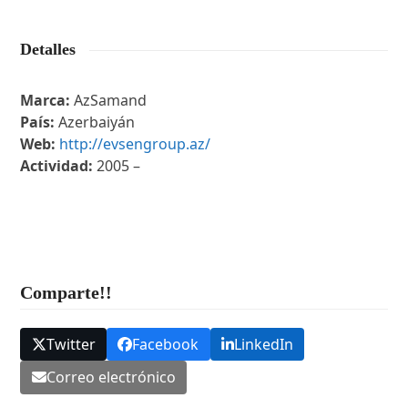
Detalles
Marca:
AzSamand
País:
Azerbaiyán
Web:
http://evsengroup.az/
Actividad:
2005 –
Comparte!!
Twitter
Facebook
LinkedIn
Correo electrónico