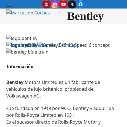
Skip
Pinterest
Instagram
YouTube
Twitter
Facebook
to
Open
Close
Bentley
content
mobile
mobile
menu
menu
Información
Bentley
Motors Limited es un fabricante de
vehículos de lujo británico, propiedad de
Volkswagen AG.
Fue fundada en 1919 por W. O. Bentley y adquirida
por Rolls-Royce Limited en 1931.
Es el sucesor directo de Rolls-Royce Motor y