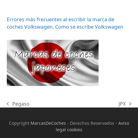
Errores más frecuentes al escribir la marca de
coches Volkswagen. Como se escribe Volkswagen
Pegaso
JPX
previous
next
post:
post:
Copyright
MarcasDeCoches
- Derechos Reservados -
Aviso
legal cookies