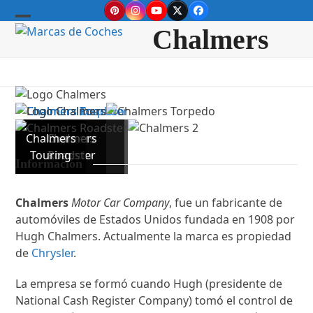
Skip
Pinterest
Instagram
YouTube
Twitter
Facebook
to
Open
Close
Chalmers
content
mobile
mobile
menu
menu
Chalmers
Chalmers
Chalmers
Logo
Touring
Chalmers
Torpedo
Roadster
Información
Chalmers
Motor Car Company
, fue un fabricante de
automóviles de Estados Unidos fundada en 1908 por
Hugh Chalmers. Actualmente la marca es propiedad
de
Chrysler
.
La empresa se formó cuando Hugh (presidente de
National Cash Register Company) tomó el control de