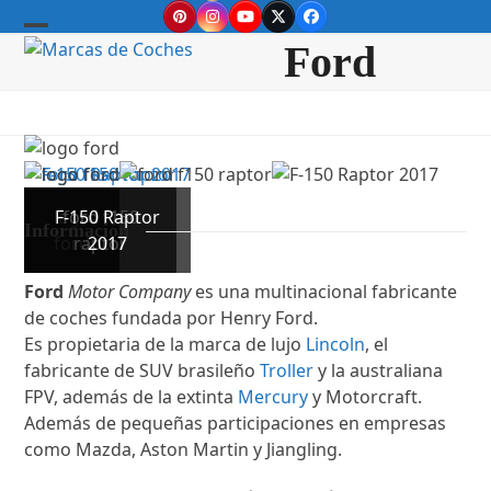
Skip
Pinterest
Instagram
YouTube
Twitter
Facebook
to
Open
Close
Ford
content
mobile
mobile
menu
menu
logo
F-150 Raptor
ford f150
Información
ford
raptor
2017
Ford
Motor Company
es una multinacional fabricante
de coches fundada por Henry Ford.
Es propietaria de la marca de lujo
Lincoln
, el
fabricante de SUV brasileño
Troller
y la australiana
FPV, además de la extinta
Mercury
y Motorcraft.
Además de pequeñas participaciones en empresas
como Mazda, Aston Martin y Jiangling.