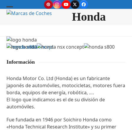
Skip
Pinterest
Instagram
YouTube
Twitter
Facebook
to
Open
Close
Honda
content
mobile
mobile
menu
menu
Información
Honda Motor Co. Ltd (Honda) es un fabricante
japonés de automóviles, motocicletas, motores fuera
borda, equipos de energía, robótica, ….
El logo que indicamos es el de su división de
automóviles.
Fue fundada en 1946 por Soichiro Honda como
«Honda Technical Research Institute» y su primer