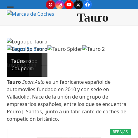
Skip
Pinterest
Instagram
YouTube
Twitter
Facebook
to
Open
Close
Tauro
content
mobile
mobile
menu
menu
Tauro
Logotipo
Tauro
Información
Coupe
Spider
Tauro
Tauro
Sport Auto
es un fabricante español de
automóviles fundado en 2010 y con sede en
Valladolid. Nace de la unión de un grupo de
empresarios españoles, entre los que se encuentra
Pedro J. Santos, junto a un fabricante de coches de
competición británico.
REBAJAS