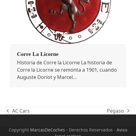
Corre La Licorne
Historia de Corre la Licorne La historia de
Corre la Licorne se remonta a 1901, cuando
Auguste Doriot y Marcel…
AC Cars
Pegaso
previous
next
post:
post:
Copyright
MarcasDeCoches
- Derechos Reservados -
Aviso