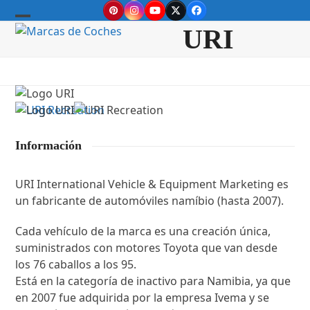
Skip
Pinterest
Instagram
YouTube
Twitter
Facebook
to
Open
Close
URI
content
mobile
mobile
menu
menu
Información
URI International Vehicle & Equipment Marketing es
un fabricante de automóviles namíbio (hasta 2007).
Cada vehículo de la marca es una creación única,
suministrados con motores Toyota que van desde
los 76 caballos a los 95.
Está en la categoría de inactivo para Namibia, ya que
en 2007 fue adquirida por la empresa Ivema y se