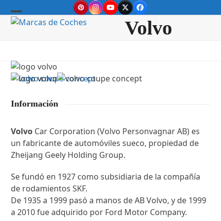
Skip
Pinterest
Instagram
YouTube
Twitter
Facebook
to
Open
Close
Volvo
content
mobile
mobile
menu
menu
Información
Volvo
Car Corporation (Volvo Personvagnar AB) es
un fabricante de automóviles sueco, propiedad de
Zheijang Geely Holding Group.
Se fundó en 1927 como subsidiaria de la compañía
de rodamientos SKF.
De 1935 a 1999 pasó a manos de AB Volvo, y de 1999
a 2010 fue adquirido por Ford Motor Company.