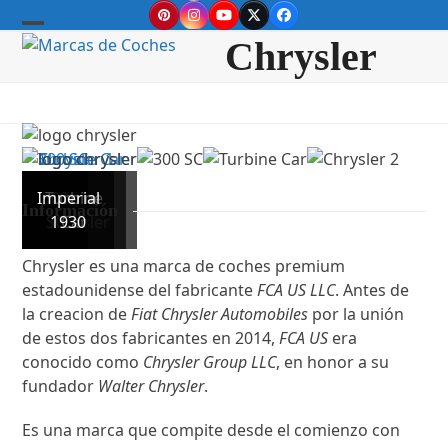
Skip
Pinterest
Instagram
YouTube
Twitter
Facebook
to
Open
Close
Chrysler
content
mobile
mobile
menu
menu
Imperial
300
Turbine
logo
Información
SC
chrysler
1930
Car
Chrysler es una marca de coches premium
estadounidense del fabricante
FCA US LLC
. Antes de
la creacion de
Fiat Chrysler Automobiles
por la unión
de estos dos fabricantes en 2014,
FCA US
era
conocido como
Chrysler Group LLC
, en honor a su
fundador
Walter Chrysler
.
Es una marca que compite desde el comienzo con