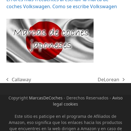
coches Volkswagen. Como se escribe Volkswagen
Callaway
DeLorean
previous
next
post:
post:
Copyright
MarcasDeCoches
- Derechos Reservados -
Aviso
legal cookies
Este sitio es paticipe en el programa de Afiliados de
Amazon, eso significa que los enlaces hacia los productos
que encuentres en la web dirigen a Amazon y en caso de