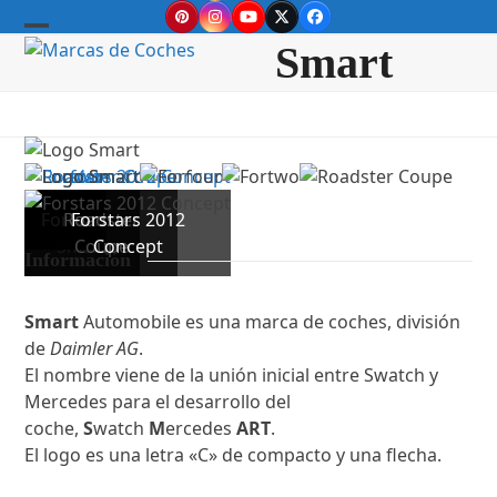
Skip
Pinterest
Instagram
YouTube
Twitter
Facebook
to
Open
Close
Smart
content
mobile
mobile
menu
menu
Forfour
Fortwo
Logo
Roadster
Forstars 2012
Smart
Coupe
Concept
Información
Smart
Automobile es una marca de coches, división
de
Daimler AG
.
El nombre viene de la unión inicial entre Swatch y
Mercedes para el desarrollo del
coche,
S
watch
M
ercedes
ART
.
El logo es una letra «C» de compacto y una flecha.