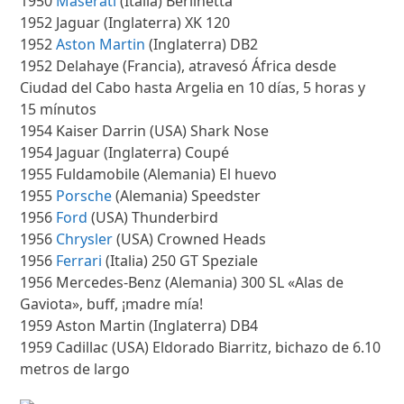
1950
Maserati
(Italia) Berlinetta
1952 Jaguar (Inglaterra) XK 120
1952
Aston Martin
(Inglaterra) DB2
1952 Delahaye (Francia), atravesó África desde
Ciudad del Cabo hasta Argelia en 10 días, 5 horas y
15 mínutos
1954 Kaiser Darrin (USA) Shark Nose
1954 Jaguar (Inglaterra) Coupé
1955 Fuldamobile (Alemania) El huevo
1955
Porsche
(Alemania) Speedster
1956
Ford
(USA) Thunderbird
1956
Chrysler
(USA) Crowned Heads
1956
Ferrari
(Italia) 250 GT Speziale
1956 Mercedes-Benz (Alemania) 300 SL «Alas de
Gaviota», buff, ¡madre mía!
1959 Aston Martin (Inglaterra) DB4
1959 Cadillac (USA) Eldorado Biarritz, bichazo de 6.10
metros de largo