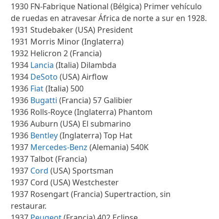
1930 FN-Fabrique National (Bélgica) Primer vehículo
de ruedas en atravesar África de norte a sur en 1928.
1931 Studebaker (USA) President
1931 Morris Minor (Inglaterra)
1932 Helicron 2 (Francia)
1934
Lancia
(Italia) Dilambda
1934
DeSoto
(USA) Airflow
1936
Fiat
(Italia) 500
1936
Bugatti
(Francia) 57 Galibier
1936 Rolls-Royce (Inglaterra) Phantom
1936 Auburn (USA) El submarino
1936
Bentley
(Inglaterra) Top Hat
1937
Mercedes-Benz
(Alemania) 540K
1937 Talbot (Francia)
1937
Cord
(USA) Sportsman
1937 Cord (USA) Westchester
1937 Rosengart (Francia) Supertraction, sin
restaurar.
1937
Peugeot
(Francia) 402 Eclipse