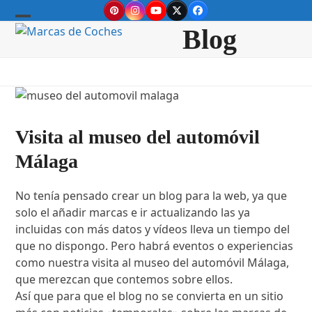
Skip
Pinterest
Instagram
YouTube
Twitter
Facebook
to
Open
Close
Blog
content
mobile
mobile
menu
menu
Visita al museo del automóvil
Málaga
No tenía pensado crear un blog para la web, ya que
solo el añadir marcas e ir actualizando las ya
incluidas con más datos y vídeos lleva un tiempo del
que no dispongo. Pero habrá eventos o experiencias
como nuestra visita al museo del automóvil Málaga,
que merezcan que contemos sobre ellos.
Así que para que el blog no se convierta en un sitio